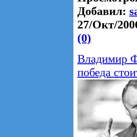
Добавил:
s
27/Окт/200
(0)
Владимир Ф
победа стои