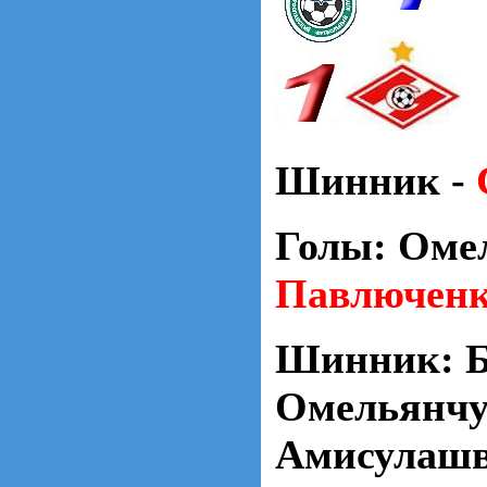
Шинник -
Голы: Омел
Павлюченк
Шинник: Б
Омельянчук
Амисулашв