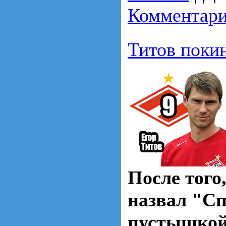
Комментари
Титов поки
После того
назвал "С
пустышкой,