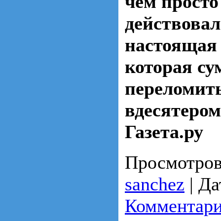
чем просто
действовал
настоящая 
которая су
переломить
вдесятером
Газета.ру
Просмотров
sanchez
|
Да
Комментари