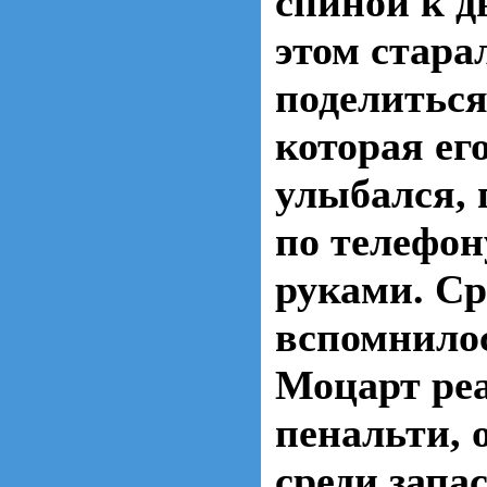
спиной к д
этом стара
поделиться
которая ег
улыбался, 
по телефон
руками. Ср
вспомнилос
Моцарт ре
пенальти, 
среди запа