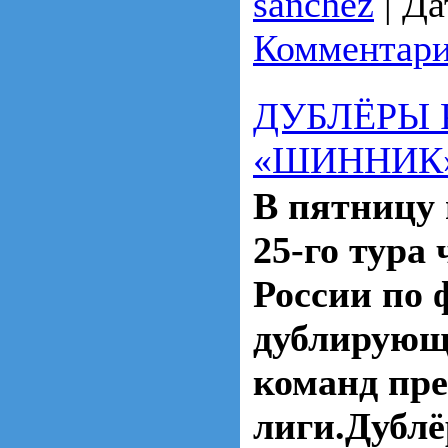
sanchez
|
Да
Комментари
ДУБЛЁРЫ 
«ШИННИК
В пятницу 
25-го тура
России по 
дублирующ
команд пре
лиги.Дублё