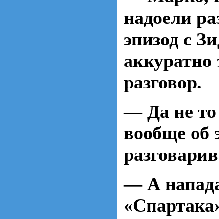
надоели ра
эпизод с З
аккуратно 
разговор.
— Да не то
вообще об 
разговарив
— А напа
«Спартака