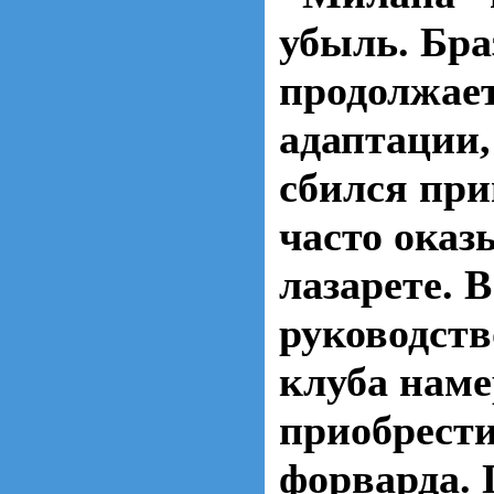
убыль. Бр
продолжает
адаптации
сбился при
часто оказ
лазарете. В
руководств
клуба наме
приобрести
форварда.