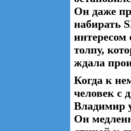
Он даже п
набирать S
интересом
толпу, кот
ждала про
Когда к не
человек с 
Владимир у
Он медленн