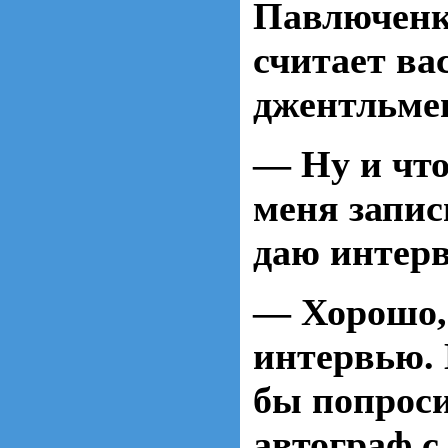
Павлюченк
считает ва
джентльм
— Ну и что
меня запис
даю интер
— Хорошо,
интервью. 
бы попроси
автограф 