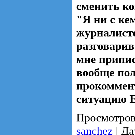
сменить ко
"Я ни с ке
журналист
разговарив
мне припис
вообще пол
прокоммен
ситуацию Е
Просмотров
sanchez
|
Да