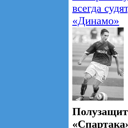
всегда судят
«Динамо»
Полузащи
«Спартака