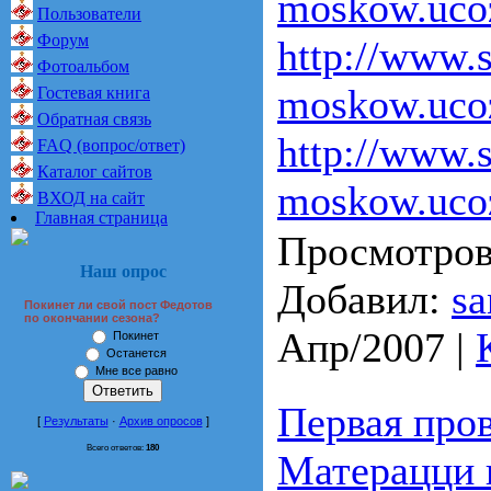
moskow.ucoz
Пользователи
Форум
http://www.s
Фотоальбом
moskow.ucoz
Гостевая книга
Обратная связь
http://www.s
FAQ (вопрос/ответ)
Каталог сайтов
moskow.ucoz
ВХОД на сайт
Главная страница
Просмотров
Наш опрос
Добавил:
sa
Покинет ли свой пост Федотов
по окончании сезона?
Апр/2007
|
Покинет
Останется
Мне все равно
Первая про
[
Результаты
·
Архив опросов
]
Всего ответов:
180
Матерацци 