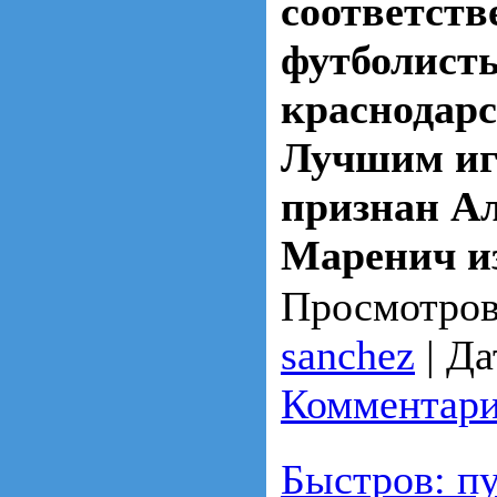
соответств
футболисты
краснодарс
Лучшим иг
признан А
Маренич из
Просмотров
sanchez
|
Да
Комментари
Быстров: пу