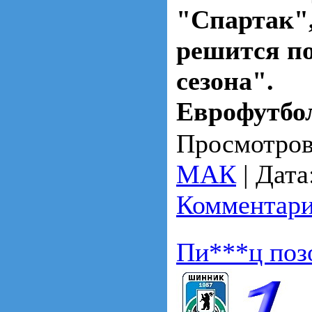
"Спартак",
решится п
сезона".
Еврофутбо
Просмотров
МАК
|
Дата
Комментари
Пи***ц поз