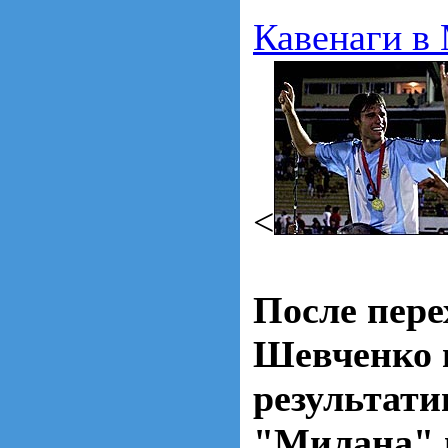
Кавенаги в
<
После пере
Шевченко 
результати
"Милана" 