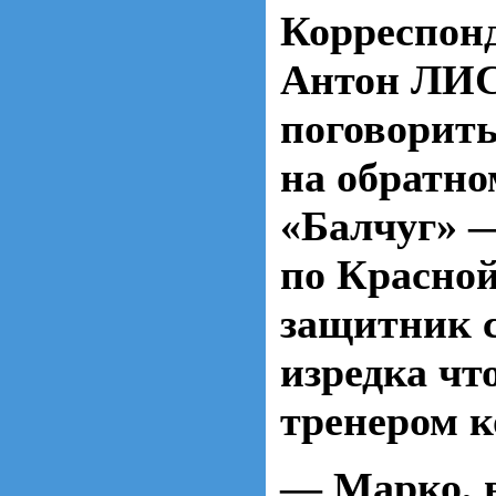
Корреспон
Антон ЛИ
поговорит
на обратно
«Балчуг» 
по Красно
защитник 
изредка чт
тренером 
— Марко, в