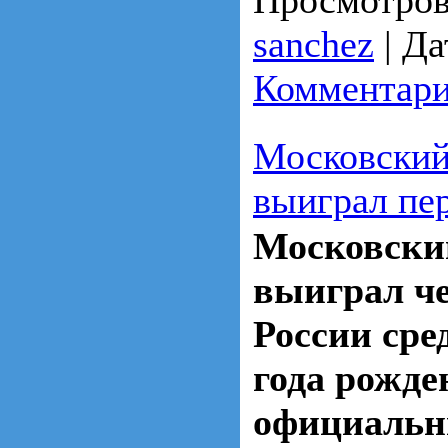
Просмотров
sanchez
|
Да
Комментари
Московский
выиграл пе
Московски
выиграл ч
России сре
года рожде
официальн