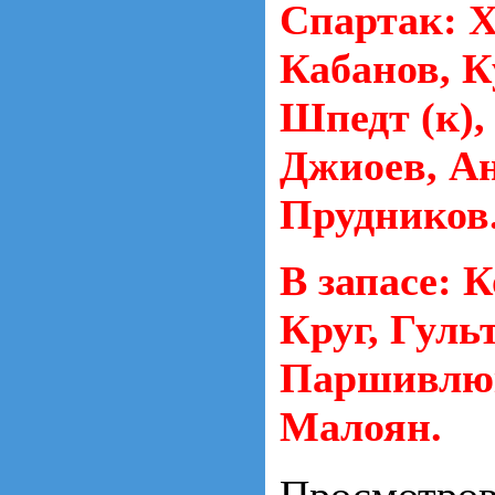
Cпартак: Х
Кабанов, К
Шпедт (к),
Джиоев, Ан
Прудников
В запасе: 
Круг, Гуль
Паршивлюк
Малоян.