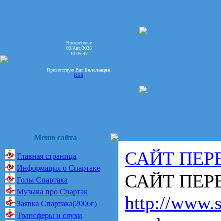
Воскресенье
09/Авг/2026
10.05.47
Приветствую Вас
Болельщик
RSS
Меню сайта
САЙТ ПЕР
Главная страница
Информация о Спартаке
САЙТ ПЕРЕ
Голы Спартака
Музыка про Спартак
http://www.s
Заявка Спартака(2006г)
Трансферы и слухи