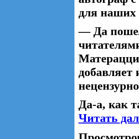
для наших 
— Да поше
читателями
Матерацци,
добавляет 
нецензурно
Да-а, как 
Читать да
Просмотро