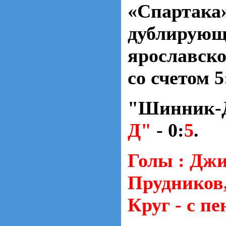
«Спартака
дублирующ
ярославск
со счетом 5
"Шинник-
Д"
- 0:
5
.
Голы : Джи
Прудников,
Круг - с пе